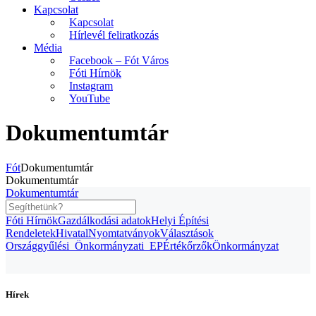
Kapcsolat
Kapcsolat
Hírlevél feliratkozás
Média
Facebook – Fót Város
Fóti Hírnök
Instagram
YouTube
Dokumentumtár
Fót
Dokumentumtár
Dokumentumtár
Dokumentumtár
Fóti Hírnök
Gazdálkodási adatok
Helyi Építési
Rendeletek
Hivatal
Nyomtatványok
Választások
Országgyűlési_Önkormányzati_EP
Értékőrzők
Önkormányzat
Hírek