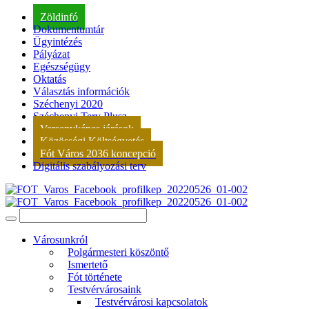
Zöldinfó
Dokumentumtár
Ügyintézés
Pályázat
Egészségügy
Oktatás
Választás információk
Széchenyi 2020
Széchenyi Terv Plusz
Versenyképes járások
Közösségi Költségvetés
Fót Város 2036 koncepció
Digitális szabályozási terv
Városunkról
Polgármesteri köszöntő
Ismertető
Fót története
Testvérvárosaink
Testvérvárosi kapcsolatok