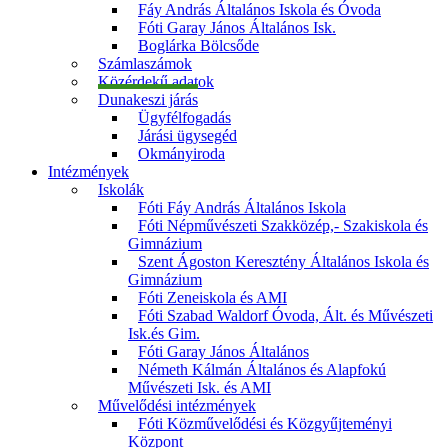
Fáy András Általános Iskola és Óvoda
Fóti Garay János Általános Isk.
Boglárka Bölcsőde
Számlaszámok
Közérdekű adatok
Dunakeszi járás
Ügyfélfogadás
Járási ügysegéd
Okmányiroda
Intézmények
Iskolák
Fóti Fáy András Általános Iskola
Fóti Népművészeti Szakközép,- Szakiskola és
Gimnázium
Szent Ágoston Keresztény Általános Iskola és
Gimnázium
Fóti Zeneiskola és AMI
Fóti Szabad Waldorf Óvoda, Ált. és Művészeti
Isk.és Gim.
Fóti Garay János Általános
Németh Kálmán Általános és Alapfokú
Művészeti Isk. és AMI
Művelődési intézmények
Fóti Közművelődési és Közgyűjteményi
Központ