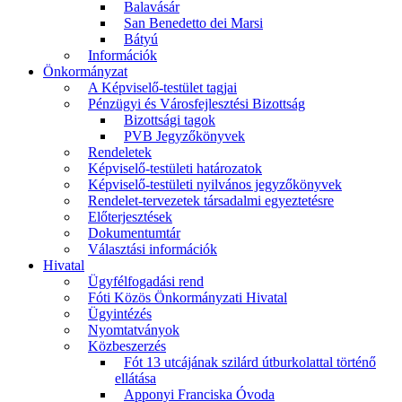
Balavásár
San Benedetto dei Marsi
Bátyú
Információk
Önkormányzat
A Képviselő-testület tagjai
Pénzügyi és Városfejlesztési Bizottság
Bizottsági tagok
PVB Jegyzőkönyvek
Rendeletek
Képviselő-testületi határozatok
Képviselő-testületi nyilvános jegyzőkönyvek
Rendelet-tervezetek társadalmi egyeztetésre
Előterjesztések
Dokumentumtár
Választási információk
Hivatal
Ügyfélfogadási rend
Fóti Közös Önkormányzati Hivatal
Ügyintézés
Nyomtatványok
Közbeszerzés
Fót 13 utcájának szilárd útburkolattal történő
ellátása
Apponyi Franciska Óvoda