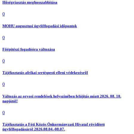
Hőségriasztás meghosszabbítása
0
MOHU augusztusi ügyfélfogadási időpontok
0
Főépítészi fogadóóra változása
0
Tájékoztatás afrikai sertéspesti elleni védekezésről
0
Változás az orvosi rendelések helyszínében felújítás miatt 2026. 08. 10.
napjától!
0
Tájékoztatás a Fóti Közös Önkormányzati Hivatal rövidített
ügyfélfogadásáról 2026.08.04.-08.07.