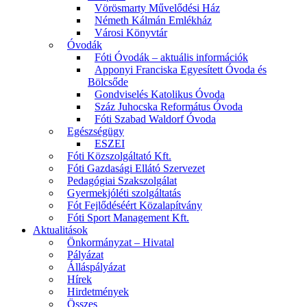
Vörösmarty Művelődési Ház
Németh Kálmán Emlékház
Városi Könyvtár
Óvodák
Fóti Óvodák – aktuális információk
Apponyi Franciska Egyesített Óvoda és
Bölcsőde
Gondviselés Katolikus Óvoda
Száz Juhocska Református Óvoda
Fóti Szabad Waldorf Óvoda
Egészségügy
ESZEI
Fóti Közszolgáltató Kft.
Fóti Gazdasági Ellátó Szervezet
Pedagógiai Szakszolgálat
Gyermekjóléti szolgáltatás
Fót Fejlődéséért Közalapítvány
Fóti Sport Management Kft.
Aktualitások
Önkormányzat – Hivatal
Pályázat
Álláspályázat
Hírek
Hirdetmények
Összes