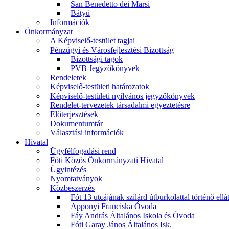
San Benedetto dei Marsi
Bátyú
Információk
Önkormányzat
A Képviselő-testület tagjai
Pénzügyi és Városfejlesztési Bizottság
Bizottsági tagok
PVB Jegyzőkönyvek
Rendeletek
Képviselő-testületi határozatok
Képviselő-testületi nyilvános jegyzőkönyvek
Rendelet-tervezetek társadalmi egyeztetésre
Előterjesztések
Dokumentumtár
Választási információk
Hivatal
Ügyfélfogadási rend
Fóti Közös Önkormányzati Hivatal
Ügyintézés
Nyomtatványok
Közbeszerzés
Fót 13 utcájának szilárd útburkolattal történő ellá
Apponyi Franciska Óvoda
Fáy András Általános Iskola és Óvoda
Fóti Garay János Általános Isk.