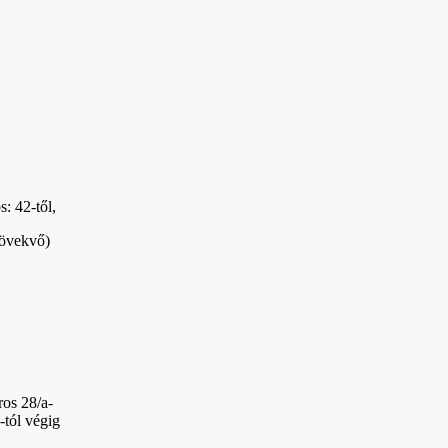
s: 42-től,
növekvő)
ros 28/a-
a-tól végig