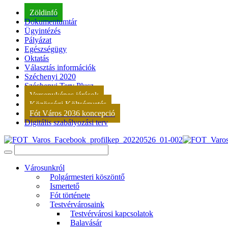
Zöldinfó
Dokumentumtár
Ügyintézés
Pályázat
Egészségügy
Oktatás
Választás információk
Széchenyi 2020
Széchenyi Terv Plusz
Versenyképes járások
Közösségi Költségvetés
Fót Város 2036 koncepció
Digitális szabályozási terv
Városunkról
Polgármesteri köszöntő
Ismertető
Fót története
Testvérvárosaink
Testvérvárosi kapcsolatok
Balavásár