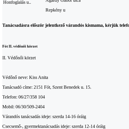
Agárdy Gábor utca
Honfoglalás u..
Repkény u
Tanácsadásra először jelentkező várandós kismama, kérjük telef
Fót II. védőnői körzet
II. Védőnői körzet
Védőnő neve: Kiss Anita
Tanácsadó címe: 2151 Fót, Szent Benedek u. 15.
Telefon: 06/27/358 104
Mobil: 06/30/509-2404
Várandós tanácsadás ideje: szerda 14-16 óráig
Csecsemő-, gyermektanácsadás ideje: szerda 12-14 óráig