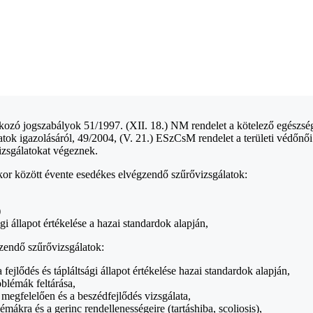
atkozó jogszabályok 51/1997. (XII. 18.) NM rendelet a kötelező egészsé
atok igazolásáról, 49/2004, (V. 21.) ESzCsM rendelet a területi védőnői
izsgálatokat végeznek.
 kor között évente esedékes elvégzendő szűrővizsgálatok:
)
ági állapot értékelése a hazai standardok alapján,
gzendő szűrővizsgálatok:
 fejlődés és tápláltsági állapot értékelése hazai standardok alapján,
oblémák feltárása,
egfelelően és a beszédfejlődés vizsgálata,
émákra és a gerinc rendellenességeire (tartáshiba, scoliosis),