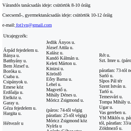
Várandós tanácsadás ideje: csütörtök 8-10 óráig
Csecsemő-, gyermektanácsadás ideje: csütörtök 10-12 óráig
e-mail:
fot1vn@gmail.com
Utcajegyzék:
Jedlik Ányos u.
József Attila u.
Árpád fejedelem u.
Kalász u.
Rét u.
Bánya u.
Kandó Kálmán u.
Szt. Imre u. (páro
Batthyány u.
Keleti Márton u.
Bem József u.
Kinizsi u.
páratlan: 73-tól 
Boróka u.
Körösfő
Sarló u.
Csaba u.
Eőry Barna u.
Sípos Pál tér
Csipányok u.
Lehel u.
Szent István u.
Emese köz
Magvető u.
Tarló u.
Erdőalja u.
Mihály Dénes u.
Temesvári u.
Etelköz u.
Móricz Zsigmond u.
Tompa Mihály u.
Garay u.
Ugar u.
Géza fejedelem u.
(páros: 74-től végig
Vas gereben u.
Hargita u.
páratlan: 25-től végig)
Ybl Miklós u. pá
Móricz Zsigmond köz
tól, páratlan: 33/
Hétvezér u
Nyírfa u
Zöldmező u.