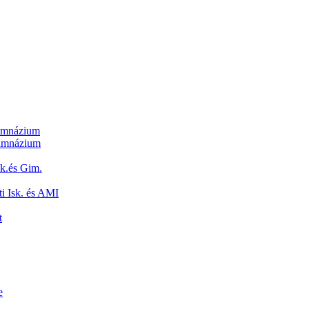
Gimnázium
Gimnázium
sk.és Gim.
i Isk. és AMI
t
e