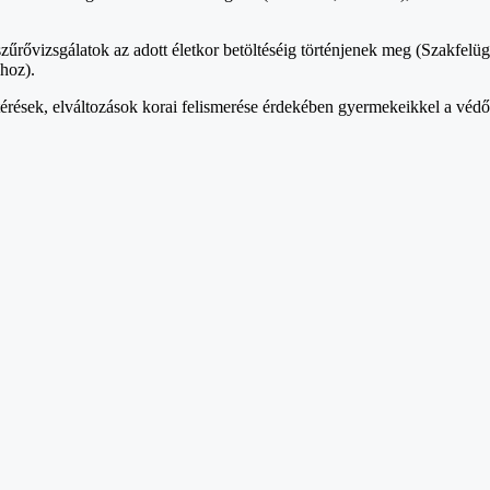
szűrővizsgálatok az adott életkor betöltéséig történjenek meg (Szakfelü
ához).
térések, elváltozások korai felismerése érdekében gyermekeikkel a véd