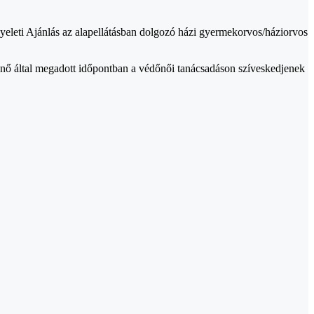
gyeleti Ajánlás az alapellátásban dolgozó házi gyermekorvos/háziorvos
őnő által megadott időpontban a védőnői tanácsadáson szíveskedjenek