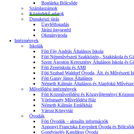
Boglárka Bölcsőde
Számlaszámok
Közérdekű adatok
Dunakeszi járás
Ügyfélfogadás
Járási ügysegéd
Okmányiroda
Intézmények
Iskolák
Fóti Fáy András Általános Iskola
Fóti Népművészeti Szakközép,- Szakiskola és 
Szent Ágoston Keresztény Általános Iskola és 
Fóti Zeneiskola és AMI
Fóti Szabad Waldorf Óvoda, Ált. és Művészeti I
Fóti Garay János Általános
Németh Kálmán Általános és Alapfokú Művészet
Művelődési intézmények
Fóti Közművelődési és Közgyűjteményi Közpon
Vörösmarty Művelődési Ház
Németh Kálmán Emlékház
Városi Könyvtár
Óvodák
Fóti Óvodák – aktuális információk
Apponyi Franciska Egyesített Óvoda és Bölcsőd
Gondviselés Katolikus Óvoda