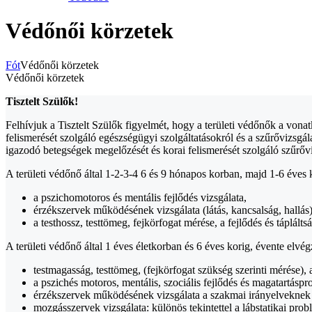
Védőnői körzetek
Fót
Védőnői körzetek
Védőnői körzetek
Tisztelt Szülők!
Felhívjuk a Tisztelt Szülők figyelmét, hogy a területi védőnők a von
felismerését szolgáló egészségügyi szolgáltatásokról és a szűrővizsgál
igazodó betegségek megelőzését és korai felismerését szolgáló szűrőv
A területi védőnő által 1-2-3-4 6 és 9 hónapos korban, majd 1-6 éves
a pszichomotoros és mentális fejlődés vizsgálata,
érzékszervek működésének vizsgálata (látás, kancsalság, hallás
a testhossz, testtömeg, fejkörfogat mérése, a fejlődés és táplálts
A területi védőnő által 1 éves életkorban és 6 éves korig, évente elvé
testmagasság, testtömeg, (fejkörfogat szükség szerinti mérése), a
a pszichés motoros, mentális, szociális fejlődés és magatartáspr
érzékszervek működésének vizsgálata a szakmai irányelveknek m
mozgásszervek vizsgálata: különös tekintettel a lábstatikai probl