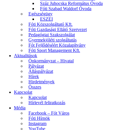
Száz Juhocska Református Óvoda
Fóti Szabad Waldorf Óvoda
Egészségügy
ESZEI
Fóti Közszolgáltató Kft.
Fóti Gazdasági Ellátó Szervezet
Pedagógiai Szakszolgálat
Gyermekjóléti szolgáltatás
Fót Fejlődéséért Közalapítvány
Fóti Sport Management Kft.
Aktualitások
Önkormányzat – Hivatal
Pályázat
Álláspályázat
Hírek
Hirdetmények
Összes
Kapcsolat
Kapcsolat
Hírlevél feliratkozás
Média
Facebook – Fót Város
Fóti Hírnök
Instagram
YouTube