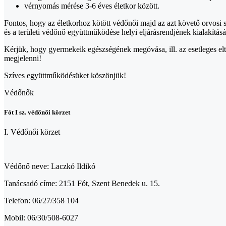
vérnyomás mérése 3-6 éves életkor között.
Fontos, hogy az életkorhoz kötött védőnői majd az azt követő orvosi 
és a területi védőnő együttműködése helyi eljárásrendjének kialakítás
Kérjük, hogy gyermekeik egészségének megóvása, ill. az esetleges el
megjelenni!
Szíves együttműködésüket köszönjük!
Védőnők
Fót I sz. védőnői körzet
I. Védőnői körzet
Védőnő neve: Laczkó Ildikó
Tanácsadó címe: 2151 Fót, Szent Benedek u. 15.
Telefon: 06/27/358 104
Mobil: 06/30/508-6027