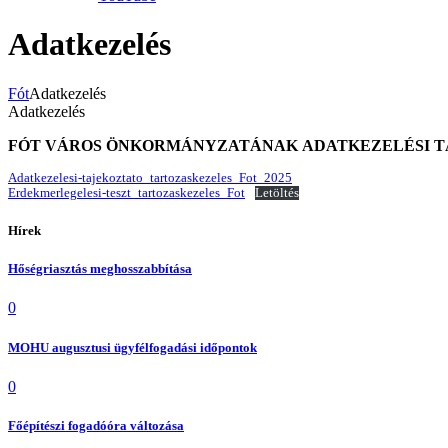
Adatkezelés
Fót
Adatkezelés
Adatkezelés
FÓT VÁROS ÖNKORMÁNYZATÁNAK
ADATKEZELÉSI 
Adatkezelesi-tajekoztato_tartozaskezeles_Fot_2025
Erdekmerlegelesi-teszt_tartozaskezeles_Fot
Letöltés
Hírek
Hőségriasztás meghosszabbítása
0
MOHU augusztusi ügyfélfogadási időpontok
0
Főépítészi fogadóóra változása