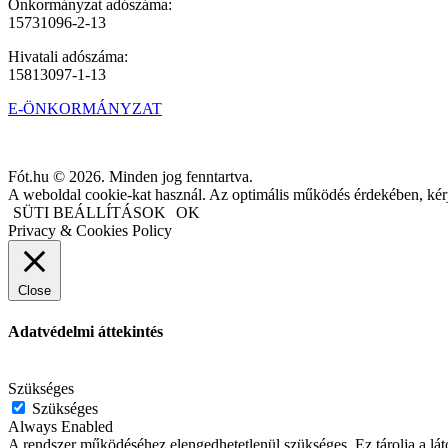
Önkormányzat adószáma:
15731096-2-13
Hivatali adószáma:
15813097-1-13
E-ÖNKORMÁNYZAT
Fót.hu © 2026. Minden jog fenntartva.
A weboldal cookie-kat használ. Az optimális működés érdekében, kérjü
SÜTI BEÁLLÍTÁSOK
OK
Privacy & Cookies Policy
Close
Adatvédelmi áttekintés
.
Szükséges
Szükséges
Always Enabled
A rendszer működéséhez elengedhetetlenül szükséges. Ez tárolja a láto