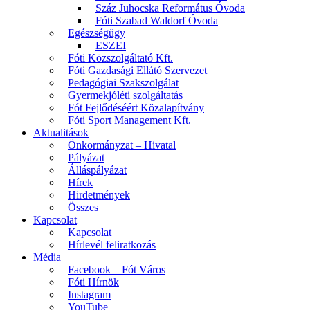
Száz Juhocska Református Óvoda
Fóti Szabad Waldorf Óvoda
Egészségügy
ESZEI
Fóti Közszolgáltató Kft.
Fóti Gazdasági Ellátó Szervezet
Pedagógiai Szakszolgálat
Gyermekjóléti szolgáltatás
Fót Fejlődéséért Közalapítvány
Fóti Sport Management Kft.
Aktualitások
Önkormányzat – Hivatal
Pályázat
Álláspályázat
Hírek
Hirdetmények
Összes
Kapcsolat
Kapcsolat
Hírlevél feliratkozás
Média
Facebook – Fót Város
Fóti Hírnök
Instagram
YouTube