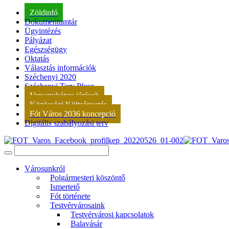
Zöldinfó
Dokumentumtár
Ügyintézés
Pályázat
Egészségügy
Oktatás
Választás információk
Széchenyi 2020
Széchenyi Terv Plusz
Versenyképes járások
Közösségi Költségvetés
Fót Város 2036 koncepció
Digitális szabályozási terv
Városunkról
Polgármesteri köszöntő
Ismertető
Fót története
Testvérvárosaink
Testvérvárosi kapcsolatok
Balavásár