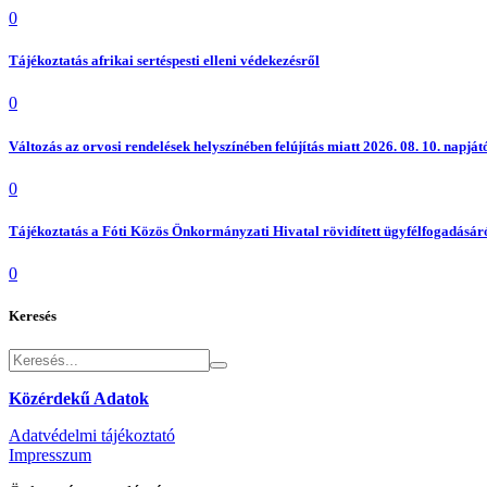
0
Tájékoztatás afrikai sertéspesti elleni védekezésről
0
Változás az orvosi rendelések helyszínében felújítás miatt 2026. 08. 10. napjátó
0
Tájékoztatás a Fóti Közös Önkormányzati Hivatal rövidített ügyfélfogadásáró
0
Keresés
Közérdekű Adatok
Adatvédelmi tájékoztató
Impresszum