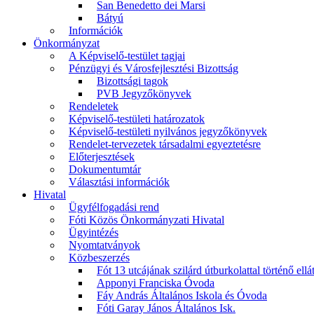
San Benedetto dei Marsi
Bátyú
Információk
Önkormányzat
A Képviselő-testület tagjai
Pénzügyi és Városfejlesztési Bizottság
Bizottsági tagok
PVB Jegyzőkönyvek
Rendeletek
Képviselő-testületi határozatok
Képviselő-testületi nyilvános jegyzőkönyvek
Rendelet-tervezetek társadalmi egyeztetésre
Előterjesztések
Dokumentumtár
Választási információk
Hivatal
Ügyfélfogadási rend
Fóti Közös Önkormányzati Hivatal
Ügyintézés
Nyomtatványok
Közbeszerzés
Fót 13 utcájának szilárd útburkolattal történő ellá
Apponyi Franciska Óvoda
Fáy András Általános Iskola és Óvoda
Fóti Garay János Általános Isk.