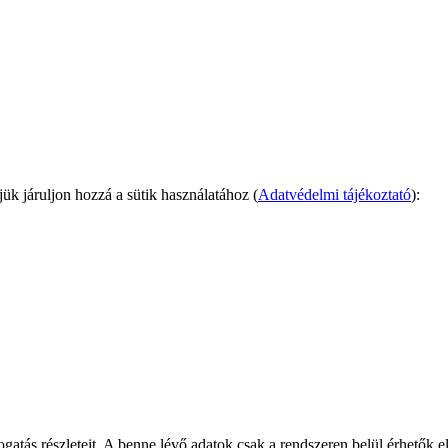
k járuljon hozzá a sütik használatához (
Adatvédelmi tájékoztató
):
gatás részleteit. A benne lévő adatok csak a rendszeren belül érhetők el