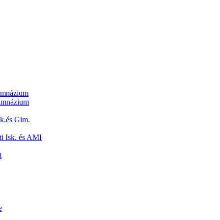
Gimnázium
Gimnázium
sk.és Gim.
i Isk. és AMI
t
e