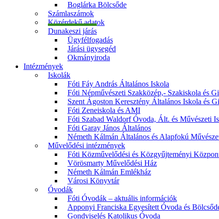
Boglárka Bölcsőde
Számlaszámok
Közérdekű adatok
Dunakeszi járás
Ügyfélfogadás
Járási ügysegéd
Okmányiroda
Intézmények
Iskolák
Fóti Fáy András Általános Iskola
Fóti Népművészeti Szakközép,- Szakiskola és 
Szent Ágoston Keresztény Általános Iskola és 
Fóti Zeneiskola és AMI
Fóti Szabad Waldorf Óvoda, Ált. és Művészeti I
Fóti Garay János Általános
Németh Kálmán Általános és Alapfokú Művészet
Művelődési intézmények
Fóti Közművelődési és Közgyűjteményi Közpon
Vörösmarty Művelődési Ház
Németh Kálmán Emlékház
Városi Könyvtár
Óvodák
Fóti Óvodák – aktuális információk
Apponyi Franciska Egyesített Óvoda és Bölcsőd
Gondviselés Katolikus Óvoda