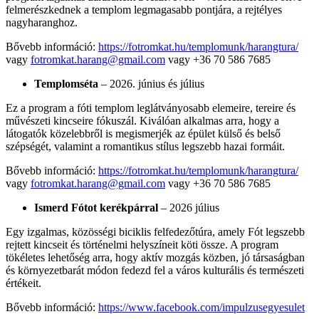
felmerészkednek a templom legmagasabb pontjára, a rejtélyes
nagyharanghoz.
Bővebb információ:
https://fotromkat.hu/templomunk/harangtura/
vagy
fotromkat.harang@gmail.com
vagy +36 70 586 7685
Templomséta
– 2026. június és július
Ez a program a fóti templom leglátványosabb elemeire, tereire és
művészeti kincseire fókuszál. Kiválóan alkalmas arra, hogy a
látogatók közelebbről is megismerjék az épület külső és belső
szépségét, valamint a romantikus stílus legszebb hazai formáit.
Bővebb információ:
https://fotromkat.hu/templomunk/harangtura/
vagy
fotromkat.harang@gmail.com
vagy +36 70 586 7685
Ismerd Fótot kerékpárral
– 2026 július
Egy izgalmas, közösségi biciklis felfedezőtúra, amely Fót legszebb
rejtett kincseit és történelmi helyszíneit köti össze. A program
tökéletes lehetőség arra, hogy aktív mozgás közben, jó társaságban
és környezetbarát módon fedezd fel a város kulturális és természeti
értékeit.
Bővebb információ:
https://www.facebook.com/impulzusegyesulet