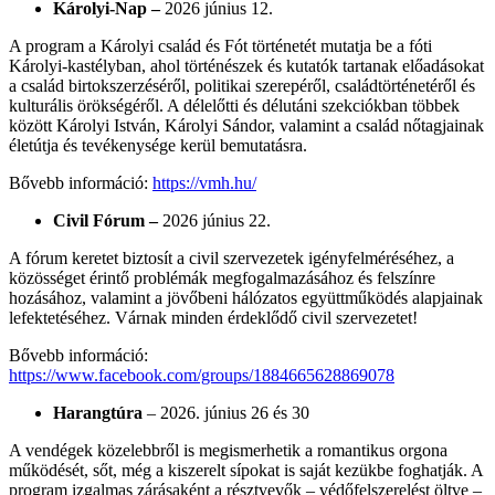
Károlyi-Nap –
2026 június 12.
A program a Károlyi család és Fót történetét mutatja be a fóti
Károlyi-kastélyban, ahol történészek és kutatók tartanak előadásokat
a család birtokszerzéséről, politikai szerepéről, családtörténetéről és
kulturális örökségéről. A délelőtti és délutáni szekciókban többek
között Károlyi István, Károlyi Sándor, valamint a család nőtagjainak
életútja és tevékenysége kerül bemutatásra.
Bővebb információ:
https://vmh.hu/
Civil Fórum –
2026 június 22.
A fórum keretet biztosít a civil szervezetek igényfelméréséhez, a
közösséget érintő problémák megfogalmazásához és felszínre
hozásához, valamint a jövőbeni hálózatos együttműködés alapjainak
lefektetéséhez. Várnak minden érdeklődő civil szervezetet!
Bővebb információ:
https://www.facebook.com/groups/1884665628869078
Harangtúra
– 2026. június 26 és 30
A vendégek közelebbről is megismerhetik a romantikus orgona
működését, sőt, még a kiszerelt sípokat is saját kezükbe foghatják. A
program izgalmas zárásaként a résztvevők – védőfelszerelést öltve –