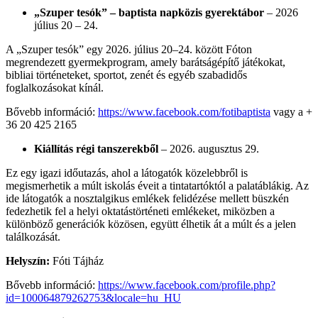
„Szuper tesók” – baptista napközis gyerektábor
– 2026
július 20 – 24.
A „Szuper tesók” egy 2026. július 20–24. között Fóton
megrendezett gyermekprogram, amely barátságépítő játékokat,
bibliai történeteket, sportot, zenét és egyéb szabadidős
foglalkozásokat kínál.
Bővebb információ:
https://www.facebook.com/fotibaptista
vagy a +
36 20 425 2165
Kiállítás régi tanszerekből
– 2026. augusztus 29.
Ez egy igazi időutazás, ahol a látogatók közelebbről is
megismerhetik a múlt iskolás éveit a tintatartóktól a palatáblákig. Az
ide látogatók a nosztalgikus emlékek felidézése mellett büszkén
fedezhetik fel a helyi oktatástörténeti emlékeket, miközben a
különböző generációk közösen, együtt élhetik át a múlt és a jelen
találkozását.
Helyszín:
Fóti Tájház
Bővebb információ:
https://www.facebook.com/profile.php?
id=100064879262753&locale=hu_HU