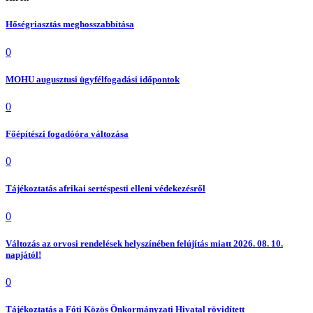
Hőségriasztás meghosszabbítása
0
MOHU augusztusi ügyfélfogadási időpontok
0
Főépítészi fogadóóra változása
0
Tájékoztatás afrikai sertéspesti elleni védekezésről
0
Változás az orvosi rendelések helyszínében felújítás miatt 2026. 08. 10.
napjától!
0
Tájékoztatás a Fóti Közös Önkormányzati Hivatal rövidített