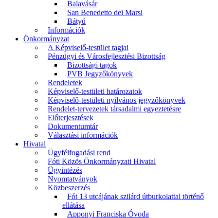
Balavásár
San Benedetto dei Marsi
Bátyú
Információk
Önkormányzat
A Képviselő-testület tagjai
Pénzügyi és Városfejlesztési Bizottság
Bizottsági tagok
PVB Jegyzőkönyvek
Rendeletek
Képviselő-testületi határozatok
Képviselő-testületi nyilvános jegyzőkönyvek
Rendelet-tervezetek társadalmi egyeztetésre
Előterjesztések
Dokumentumtár
Választási információk
Hivatal
Ügyfélfogadási rend
Fóti Közös Önkormányzati Hivatal
Ügyintézés
Nyomtatványok
Közbeszerzés
Fót 13 utcájának szilárd útburkolattal történő
ellátása
Apponyi Franciska Óvoda