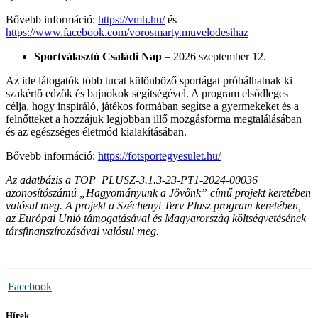
Bővebb információ:
https://vmh.hu/
és
https://www.facebook.com/vorosmarty.muvelodesihaz
Sportválasztó Családi Nap
– 2026 szeptember 12.
Az ide látogatók több tucat különböző sportágat próbálhatnak ki
szakértő edzők és bajnokok segítségével. A program elsődleges
célja, hogy inspiráló, játékos formában segítse a gyermekeket és a
felnőtteket a hozzájuk legjobban illő mozgásforma megtalálásában
és az egészséges életmód kialakításában.
Bővebb információ:
https://fotsportegyesulet.hu/
Az adatbázis a TOP_PLUSZ-3.1.3-23-PT1-2024-00036
azonosítószámú „Hagyományunk a Jövőnk” című projekt keretében
valósul meg. A projekt a Széchenyi Terv Plusz program keretében,
az Európai Unió támogatásával és Magyarország költségvetésének
társfinanszírozásával valósul meg.
Facebook
Hírek