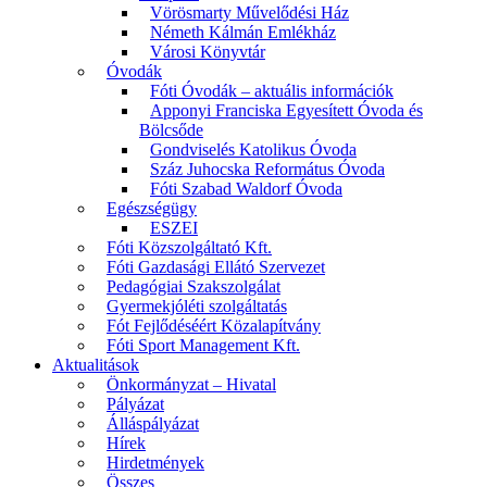
Vörösmarty Művelődési Ház
Németh Kálmán Emlékház
Városi Könyvtár
Óvodák
Fóti Óvodák – aktuális információk
Apponyi Franciska Egyesített Óvoda és
Bölcsőde
Gondviselés Katolikus Óvoda
Száz Juhocska Református Óvoda
Fóti Szabad Waldorf Óvoda
Egészségügy
ESZEI
Fóti Közszolgáltató Kft.
Fóti Gazdasági Ellátó Szervezet
Pedagógiai Szakszolgálat
Gyermekjóléti szolgáltatás
Fót Fejlődéséért Közalapítvány
Fóti Sport Management Kft.
Aktualitások
Önkormányzat – Hivatal
Pályázat
Álláspályázat
Hírek
Hirdetmények
Összes