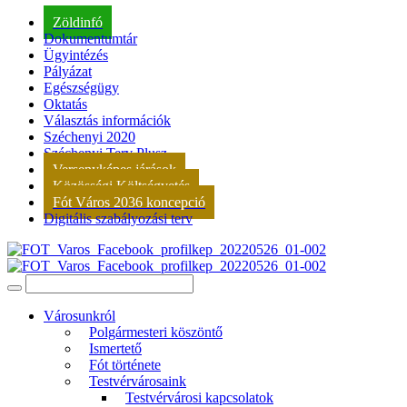
Zöldinfó
Dokumentumtár
Ügyintézés
Pályázat
Egészségügy
Oktatás
Választás információk
Széchenyi 2020
Széchenyi Terv Plusz
Versenyképes járások
Közösségi Költségvetés
Fót Város 2036 koncepció
Digitális szabályozási terv
Városunkról
Polgármesteri köszöntő
Ismertető
Fót története
Testvérvárosaink
Testvérvárosi kapcsolatok