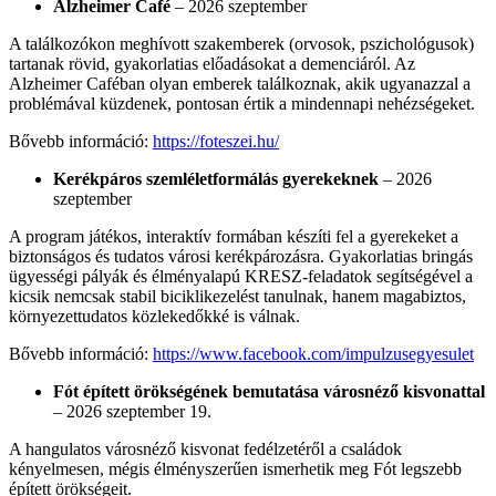
Alzheimer Café
– 2026 szeptember
A találkozókon meghívott szakemberek (orvosok, pszichológusok)
tartanak rövid, gyakorlatias előadásokat a demenciáról. Az
Alzheimer Caféban olyan emberek találkoznak, akik ugyanazzal a
problémával küzdenek, pontosan értik a mindennapi nehézségeket.
Bővebb információ:
https://foteszei.hu/
Kerékpáros szemléletformálás gyerekeknek
– 2026
szeptember
A program játékos, interaktív formában készíti fel a gyerekeket a
biztonságos és tudatos városi kerékpározásra. Gyakorlatias bringás
ügyességi pályák és élményalapú KRESZ-feladatok segítségével a
kicsik nemcsak stabil biciklikezelést tanulnak, hanem magabiztos,
környezettudatos közlekedőkké is válnak.
Bővebb információ:
https://www.facebook.com/impulzusegyesulet
Fót épített örökségének bemutatása városnéző kisvonattal
– 2026 szeptember 19.
A hangulatos városnéző kisvonat fedélzetéről a családok
kényelmesen, mégis élményszerűen ismerhetik meg Fót legszebb
épített örökségeit.