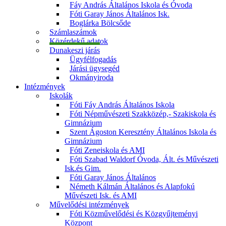
Fáy András Általános Iskola és Óvoda
Fóti Garay János Általános Isk.
Boglárka Bölcsőde
Számlaszámok
Közérdekű adatok
Dunakeszi járás
Ügyfélfogadás
Járási ügysegéd
Okmányiroda
Intézmények
Iskolák
Fóti Fáy András Általános Iskola
Fóti Népművészeti Szakközép,- Szakiskola és
Gimnázium
Szent Ágoston Keresztény Általános Iskola és
Gimnázium
Fóti Zeneiskola és AMI
Fóti Szabad Waldorf Óvoda, Ált. és Művészeti
Isk.és Gim.
Fóti Garay János Általános
Németh Kálmán Általános és Alapfokú
Művészeti Isk. és AMI
Művelődési intézmények
Fóti Közművelődési és Közgyűjteményi
Központ