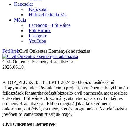
Kapcsolat
Kapcsolat
Hírlevél feliratkozás
Média
Facebook – Fót Város
Fóti Hírnök
Instagram
YouTube
Fót
Hírek
Civil Önkéntes Események adatbázisa
Civil Önkéntes Események adatbázisa
2026.06.10.
A TOP_PLUSZ-3.1.3-23-PT1-2024-00036 azonosítószámú
„Hagyományunk a Jövőnk” című projekt, keretében, a helyi humán
fejlesztések fenntarthatóságát biztosító civil partnerség megerősítése
érdekében, Fót Város Önkormányzata létrehozta a civil önkéntes
események adatbázisát. Ebben megtalálják a közelgő nem
önkormányzati (civil) eseményeket és programokat. Az adatbázist a
jövőben folyamatosan frissítjük majd.
Civil Önkéntes Események