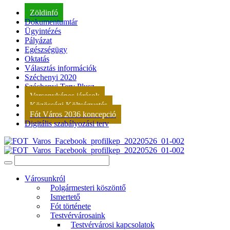
Zöldinfó
Dokumentumtár
Ügyintézés
Pályázat
Egészségügy
Oktatás
Választás információk
Széchenyi 2020
Széchenyi Terv Plusz
Versenyképes járások
Közösségi Költségvetés
Fót Város 2036 koncepció
Digitális szabályozási terv
Városunkról
Polgármesteri köszöntő
Ismertető
Fót története
Testvérvárosaink
Testvérvárosi kapcsolatok