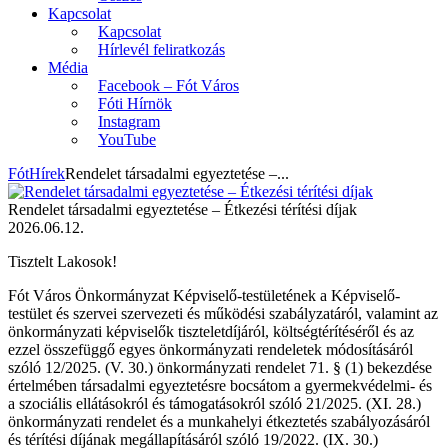
Kapcsolat
Kapcsolat
Hírlevél feliratkozás
Média
Facebook – Fót Város
Fóti Hírnök
Instagram
YouTube
Fót
Hírek
Rendelet társadalmi egyeztetése –...
Rendelet társadalmi egyeztetése – Étkezési térítési díjak
2026.06.12.
Tisztelt Lakosok!
Fót Város Önkormányzat Képviselő-testületének a Képviselő-
testület és szervei szervezeti és működési szabályzatáról, valamint az
önkormányzati képviselők tiszteletdíjáról, költségtérítéséről és az
ezzel összefüggő egyes önkormányzati rendeletek módosításáról
szóló 12/2025. (V. 30.) önkormányzati rendelet 71. § (1) bekezdése
értelmében társadalmi egyeztetésre bocsátom a gyermekvédelmi- és
a szociális ellátásokról és támogatásokról szóló 21/2025. (XI. 28.)
önkormányzati rendelet és a munkahelyi étkeztetés szabályozásáról
és térítési díjának megállapításáról szóló 19/2022. (IX. 30.)