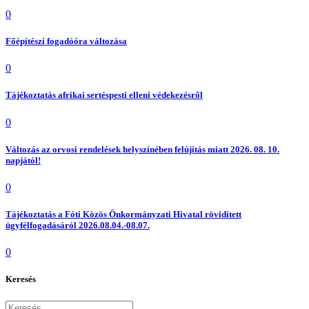
0
Főépítészi fogadóóra változása
0
Tájékoztatás afrikai sertéspesti elleni védekezésről
0
Változás az orvosi rendelések helyszínében felújítás miatt 2026. 08. 10.
napjától!
0
Tájékoztatás a Fóti Közös Önkormányzati Hivatal rövidített
ügyfélfogadásáról 2026.08.04.-08.07.
0
Keresés