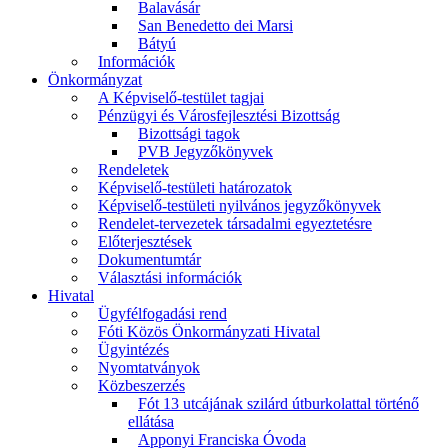
Balavásár
San Benedetto dei Marsi
Bátyú
Információk
Önkormányzat
A Képviselő-testület tagjai
Pénzügyi és Városfejlesztési Bizottság
Bizottsági tagok
PVB Jegyzőkönyvek
Rendeletek
Képviselő-testületi határozatok
Képviselő-testületi nyilvános jegyzőkönyvek
Rendelet-tervezetek társadalmi egyeztetésre
Előterjesztések
Dokumentumtár
Választási információk
Hivatal
Ügyfélfogadási rend
Fóti Közös Önkormányzati Hivatal
Ügyintézés
Nyomtatványok
Közbeszerzés
Fót 13 utcájának szilárd útburkolattal történő
ellátása
Apponyi Franciska Óvoda