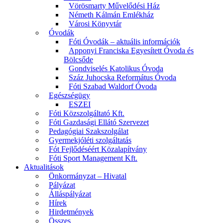
Vörösmarty Művelődési Ház
Németh Kálmán Emlékház
Városi Könyvtár
Óvodák
Fóti Óvodák – aktuális információk
Apponyi Franciska Egyesített Óvoda és
Bölcsőde
Gondviselés Katolikus Óvoda
Száz Juhocska Református Óvoda
Fóti Szabad Waldorf Óvoda
Egészségügy
ESZEI
Fóti Közszolgáltató Kft.
Fóti Gazdasági Ellátó Szervezet
Pedagógiai Szakszolgálat
Gyermekjóléti szolgáltatás
Fót Fejlődéséért Közalapítvány
Fóti Sport Management Kft.
Aktualitások
Önkormányzat – Hivatal
Pályázat
Álláspályázat
Hírek
Hirdetmények
Összes