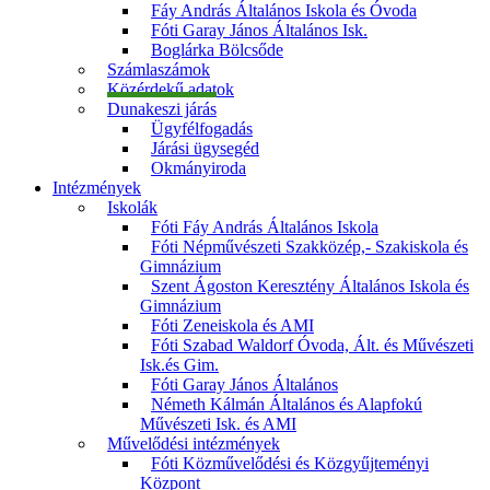
Fáy András Általános Iskola és Óvoda
Fóti Garay János Általános Isk.
Boglárka Bölcsőde
Számlaszámok
Közérdekű adatok
Dunakeszi járás
Ügyfélfogadás
Járási ügysegéd
Okmányiroda
Intézmények
Iskolák
Fóti Fáy András Általános Iskola
Fóti Népművészeti Szakközép,- Szakiskola és
Gimnázium
Szent Ágoston Keresztény Általános Iskola és
Gimnázium
Fóti Zeneiskola és AMI
Fóti Szabad Waldorf Óvoda, Ált. és Művészeti
Isk.és Gim.
Fóti Garay János Általános
Németh Kálmán Általános és Alapfokú
Művészeti Isk. és AMI
Művelődési intézmények
Fóti Közművelődési és Közgyűjteményi
Központ