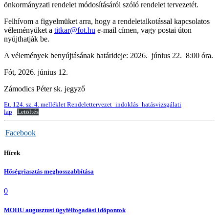
önkormányzati rendelet módosításáról szóló rendelet tervezetét.
Felhívom a figyelmüket arra, hogy a rendeletalkotással kapcsolatos
véleményüket a
titkar@fot.hu
e-mail címen, vagy postai úton
nyújthatják be.
A vélemények benyújtásának határideje: 2026. június 22. 8:00 óra.
Fót, 2026. június 12.
Zámodics Péter sk. jegyző
Et. 124. sz. 4. melléklet Rendelettervezet_indoklás_hatásvizsgálati
lap
Letöltés
Facebook
Hírek
Hőségriasztás meghosszabbítása
0
MOHU augusztusi ügyfélfogadási időpontok